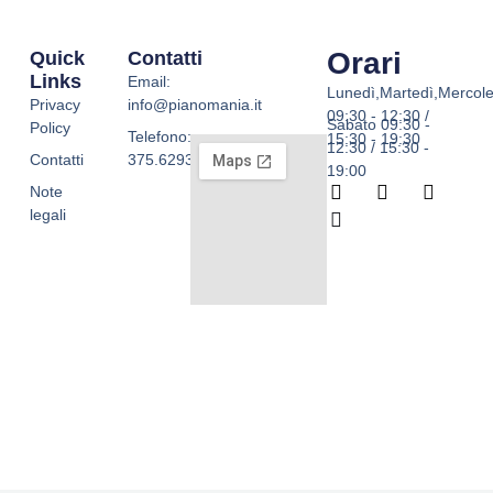
Orari
Quick
Contatti
Links
Email:
Lunedì,Martedì,Mercole
Privacy
info@pianomania.it
09:30 - 12:30 /
Sabato 09:30 -
Policy
Telefono:
15:30 - 19:30
12:30 / 15:30 -
Contatti
375.6293755
19:00
F
W
I
T
Note
a
h
n
i
legali
c
a
s
k
e
t
t
t
b
s
a
o
o
a
g
k
o
p
r
k
p
a
-
m
f