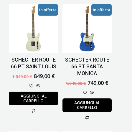
Il
Il
Il
Il
In offerta
In offerta
prezzo
prezzo
prezzo
prezzo
originale
attuale
originale
attuale
era:
è:
era:
è:
1.049,00 €.
849,00 €.
1.049,00 €.
749,00 €.
SCHECTER ROUTE
SCHECTER ROUTE
66 PT SAINT LOUIS
66 PT SANTA
MONICA
849,00
€
1.049,00
€
749,00
€
1.049,00
€
AGGIUNGI AL
CARRELLO
AGGIUNGI AL
CARRELLO