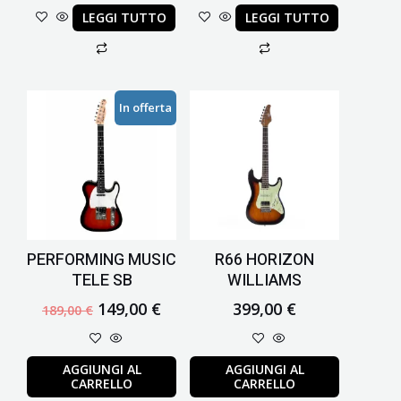
LEGGI TUTTO
LEGGI TUTTO
Il
Il
In offerta
prezzo
prezzo
originale
attuale
era:
è:
189,00 €.
149,00 €.
PERFORMING MUSIC
R66 HORIZON
TELE SB
WILLIAMS
149,00
€
399,00
€
189,00
€
AGGIUNGI AL
AGGIUNGI AL
CARRELLO
CARRELLO