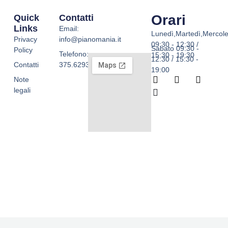
Orari
Quick
Contatti
Links
Email:
Lunedì,Martedì,Mercole
Privacy
info@pianomania.it
09:30 - 12:30 /
Sabato 09:30 -
Policy
Telefono:
15:30 - 19:30
12:30 / 15:30 -
Contatti
375.6293755
19:00
F
W
I
T
Note
a
h
n
i
legali
c
a
s
k
e
t
t
t
b
s
a
o
o
a
g
k
o
p
r
k
p
a
-
m
f