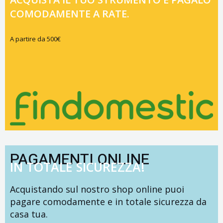
COMODAMENTE A RATE.
A partire da 500€
PAGAMENTI ONLINE
IN TOTALE SICUREZZA!
Acquistando sul nostro shop online puoi
pagare comodamente e in totale sicurezza da
casa tua.