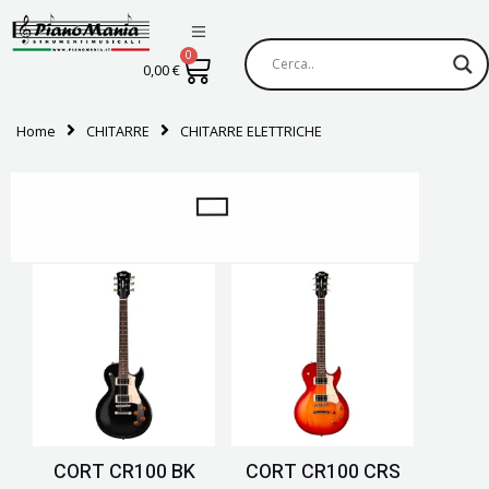
Vai
al
0
Carrello
contenuto
0,00
€
Home
CHITARRE
CHITARRE ELETTRICHE
CORT CR100 BK
CORT CR100 CRS