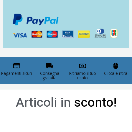
Pagamenti sicuri
Consegna
Ritiriamo il tuo
Clicca e ritira
gratuita
usato
Articoli in
sconto!