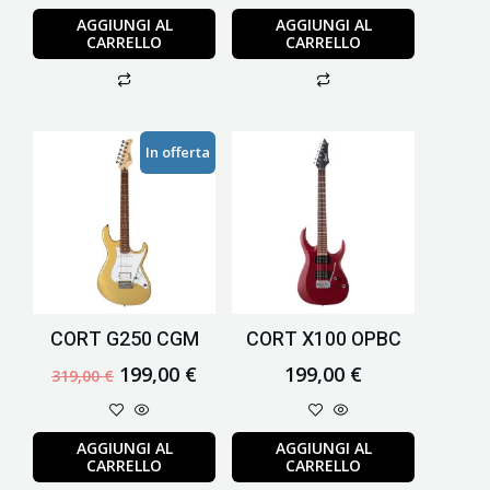
AGGIUNGI AL
AGGIUNGI AL
CARRELLO
CARRELLO
Il
Il
In offerta
prezzo
prezzo
originale
attuale
era:
è:
319,00 €.
199,00 €.
CORT G250 CGM
CORT X100 OPBC
199,00
€
199,00
€
319,00
€
AGGIUNGI AL
AGGIUNGI AL
CARRELLO
CARRELLO