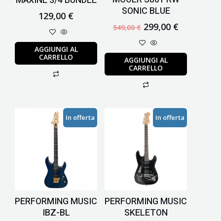
MAXINE 3/4 BUNDLE
SONIC BLUE
129,00
€
299,00
€
549,00
€
AGGIUNGI AL
CARRELLO
AGGIUNGI AL
CARRELLO
Il
Il
Il
Il
In offerta
In offerta
prezzo
prezzo
prezzo
prezzo
originale
attuale
originale
attuale
era:
è:
era:
è:
319,00 €.
189,00 €.
229,00 €.
189,00 €.
PERFORMING MUSIC
PERFORMING MUSIC
IBZ-BL
SKELETON