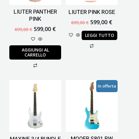
LIUTER PANTHER
LIUTER PINK ROSE
PINK
599,00
€
699,00
€
599,00
€
699,00
€
LEGGI TUTTO
AGGIUNGI AL
CARRELLO
Il
Il
In offerta
prezzo
prezzo
originale
attuale
era:
è:
549,00 €.
299,00 €.
MOOER S801 RW