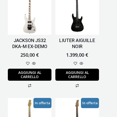
JACKSON JS32
LIUTER AIGUILLE
DKA-M EX-DEMO
NOIR
250,00
€
1.399,00
€
AGGIUNGI AL
AGGIUNGI AL
CARRELLO
CARRELLO
Il
Il
Il
Il
In offerta
In offerta
prezzo
prezzo
prezzo
prezzo
originale
attuale
originale
attuale