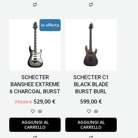
Il
Il
In offerta
prezzo
prezzo
originale
attuale
era:
è:
715,00 €.
529,00 €.
SCHECTER
SCHECTER C1
BANSHEE EXTREME
BLACK BLADE
6 CHARCOAL BURST
BURST BURL
529,00
€
599,00
€
715,00
€
AGGIUNGI AL
AGGIUNGI AL
CARRELLO
CARRELLO