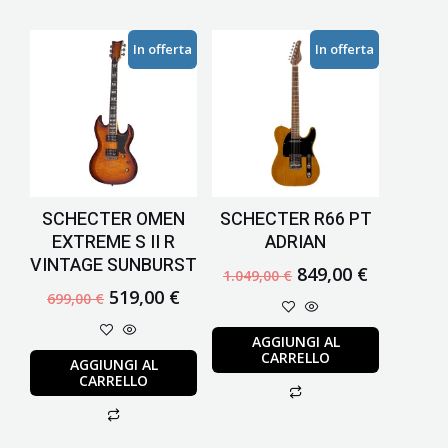
Il
Il
Il
Il
In offerta
In offerta
prezzo
prezzo
prezzo
prezzo
originale
attuale
originale
attuale
era:
è:
era:
è:
699,00 €.
519,00 €.
1.049,00 €.
849,00 €.
SCHECTER OMEN
SCHECTER R66 PT
EXTREME S II R
ADRIAN
VINTAGE SUNBURST
849,00
€
1.049,00
€
519,00
€
699,00
€
AGGIUNGI AL
CARRELLO
AGGIUNGI AL
CARRELLO