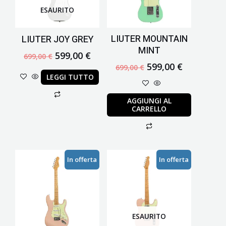
ESAURITO
LIUTER MOUNTAIN
LIUTER JOY GREY
MINT
599,00
€
699,00
€
599,00
€
699,00
€
LEGGI TUTTO
AGGIUNGI AL
CARRELLO
Il
Il
Il
Il
In offerta
In offerta
prezzo
prezzo
prezzo
prezzo
originale
attuale
originale
attuale
era:
è:
era:
è:
699,00 €.
599,00 €.
699,00 €.
599,00 €.
ESAURITO