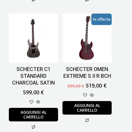
Il
Il
In offerta
prezzo
prezzo
originale
attuale
era:
è:
699,00 €.
519,00 €.
SCHECTER C1
SCHECTER OMEN
STANDARD
EXTREME S II R BCH
CHARCOAL SATIN
519,00
€
699,00
€
599,00
€
AGGIUNGI AL
CARRELLO
AGGIUNGI AL
CARRELLO