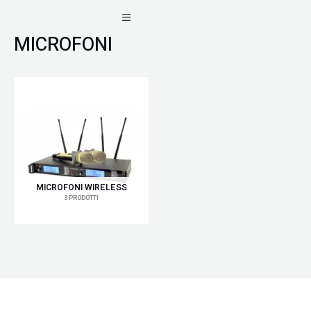
Vai
al
MICROFONI
contenuto
MICROFONI WIRELESS
3 PRODOTTI