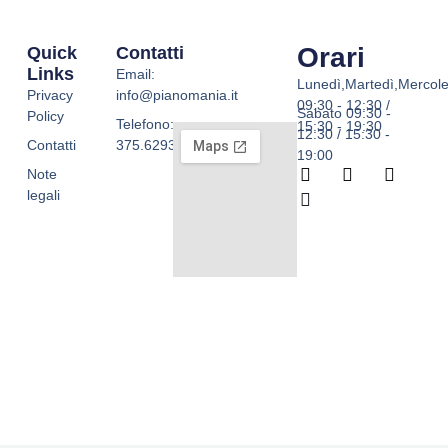
Orari
Quick
Contatti
Links
Email:
Lunedì,Martedì,Mercole
Privacy
info@pianomania.it
09:30 - 12:30 /
Sabato 09:30 -
Policy
Telefono:
15:30 - 19:30
12:30 / 15:30 -
Contatti
375.6293755
19:00
F
W
I
T
Note
a
h
n
i
legali
c
a
s
k
e
t
t
t
b
s
a
o
o
a
g
k
o
p
r
k
p
a
-
m
f