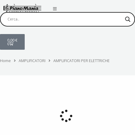
Vai
al
contenuto
Carrello
0,00
€
0
Home
AMPLIFICATORI
AMPLIFICATORI PER ELETTRICHE