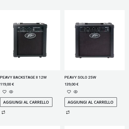
PEAVY BACKSTAGE II 12W
PEAVY SOLO 25W
119,00
€
139,00
€
AGGIUNGI AL CARRELLO
AGGIUNGI AL CARRELLO
Il
Il
Il
Il