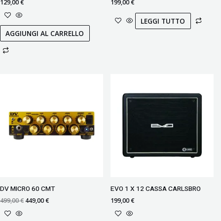
129,00
€
199,00
€
LEGGI TUTTO
AGGIUNGI AL CARRELLO
Il
Il
prezzo
prezzo
originale
attuale
era:
è:
499,00 €.
449,00 €.
DV MICRO 60 CMT
EVO 1 X 12 CASSA CARLSBRO
499,00
€
449,00
€
199,00
€