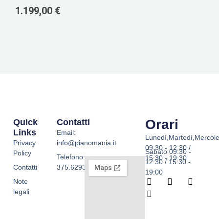
1.199,00
€
Orari
Quick
Contatti
Links
Email:
Lunedì,Martedì,Mercole
Privacy
info@pianomania.it
09:30 - 12:30 /
Sabato 09:30 -
Policy
Telefono:
15:30 - 19:30
12:30 / 15:30 -
Contatti
375.6293755
19:00
F
W
I
T
Note
a
h
n
i
legali
c
a
s
k
e
t
t
t
b
s
a
o