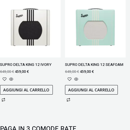
prezzo
prezzo
prezzo
prezzo
originale
attuale
originale
attuale
era:
è:
era:
è:
649,00 €.
459,00 €.
649,00 €.
459,00 €.
SUPRO DELTA KING 12 IVORY
SUPRO DELTA KING 12 SEAFOAM
649,00
€
459,00
€
649,00
€
459,00
€
AGGIUNGI AL CARRELLO
AGGIUNGI AL CARRELLO
PAGA IN 3 COMODE RATE