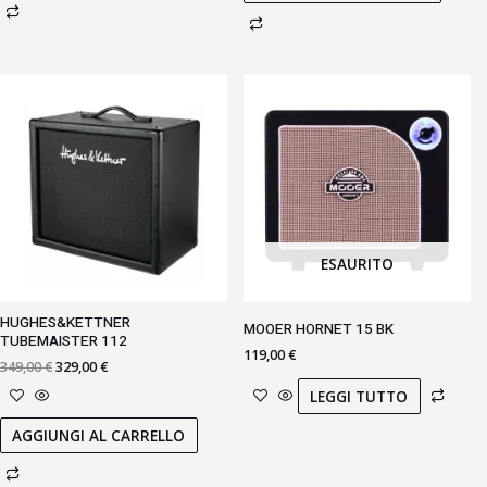
Il
Il
prezzo
prezzo
originale
attuale
era:
è:
349,00 €.
329,00 €.
ESAURITO
HUGHES&KETTNER
MOOER HORNET 15 BK
TUBEMAISTER 112
119,00
€
349,00
€
329,00
€
LEGGI TUTTO
AGGIUNGI AL CARRELLO