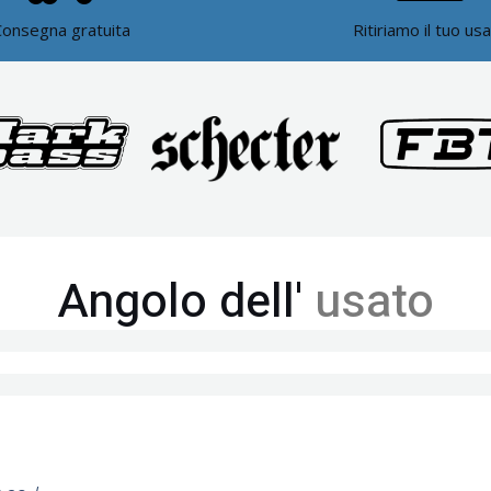
Consegna gratuita
Ritiriamo il tuo us
Angolo dell'
usato