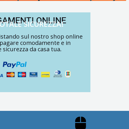
GAMENTI ONLINE
TOTALE SICUREZZA!
stando sul nostro shop online
 pagare comodamente e in
e sicurezza da casa tua.