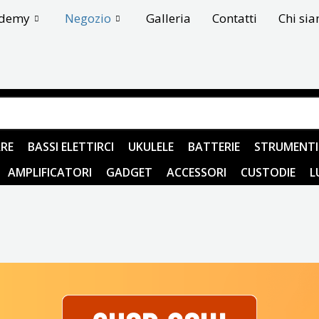
ademy
Negozio
Galleria
Contatti
Chi si
RE
BASSI ELETTIRCI
UKULELE
BATTERIE
STRUMENTI
AMPLIFICATORI
GADGET
ACCESSORI
CUSTODIE
L