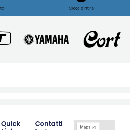
ato
Clicca e ritira
Quick
Contatti