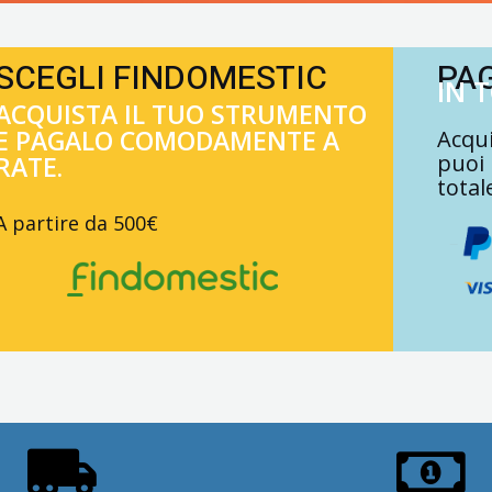
SCEGLI FINDOMESTIC
PA
IN 
ACQUISTA IL TUO STRUMENTO
E PAGALO COMODAMENTE A
Acqui
puoi
RATE.
total
A partire da 500€