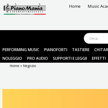
Vai
Home
Music Ac
al
contenuto
PERFORMING MUSIC
PIANOFORTI
TASTIERE
CHITAR
NOLEGGIO
PRO AUDIO
SUPPORTI E LEGGII
EFFETTI
Home
Negozio