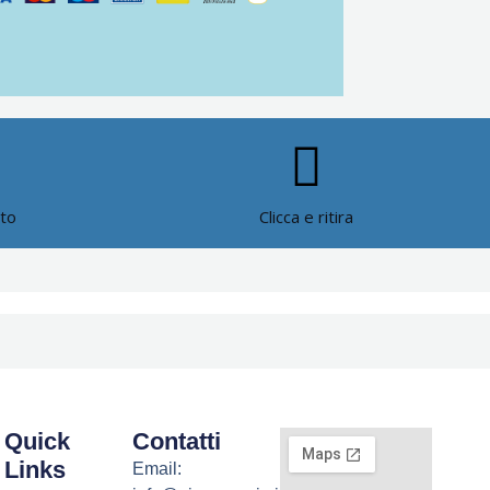
ato
Clicca e ritira
Quick
Contatti
Links
Email: