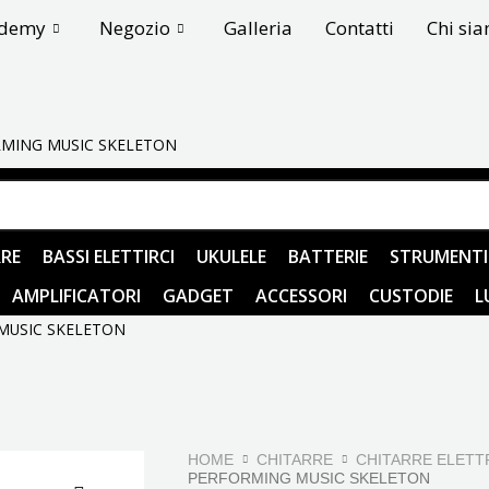
ademy
Negozio
Galleria
Contatti
Chi si
MING MUSIC SKELETON
RE
BASSI ELETTIRCI
UKULELE
BATTERIE
STRUMENTI
AMPLIFICATORI
GADGET
ACCESSORI
CUSTODIE
L
MUSIC SKELETON
HOME
CHITARRE
CHITARRE ELETT
PERFORMING MUSIC SKELETON