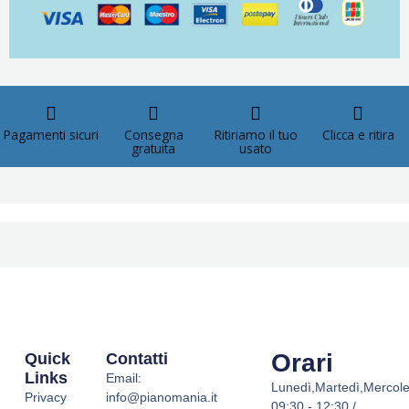
Pagamenti sicuri
Consegna
Ritiriamo il tuo
Clicca e ritira
gratuita
usato
Orari
Quick
Contatti
Links
Email:
Lunedì,Martedì,Mercole
Privacy
info@pianomania.it
09:30 - 12:30 /