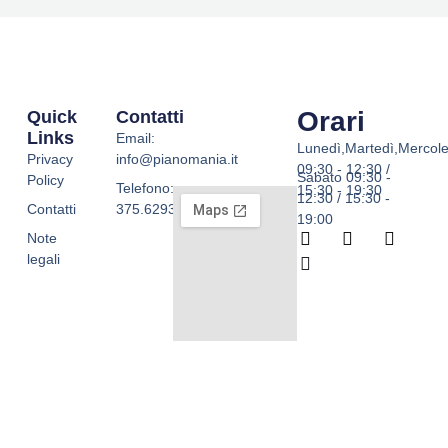
Orari
Quick
Contatti
Links
Email:
Lunedì,Martedì,Mercole
Privacy
info@pianomania.it
09:30 - 12:30 /
Sabato 09:30 -
Policy
Telefono:
15:30 - 19:30
12:30 / 15:30 -
Contatti
375.6293755
19:00
F
W
I
T
Note
a
h
n
i
legali
c
a
s
k
e
t
t
t
b
s
a
o
o
a
g
k
o
p
r
k
p
a
-
m
f