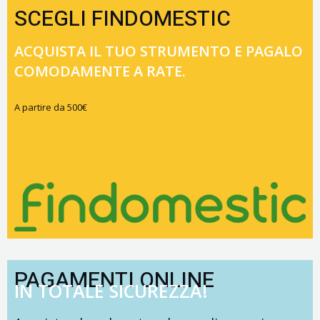
SCEGLI FINDOMESTIC
ACQUISTA IL TUO STRUMENTO E PAGALO
COMODAMENTE A RATE.
A partire da 500€
PAGAMENTI ONLINE
IN TOTALE SICUREZZA!