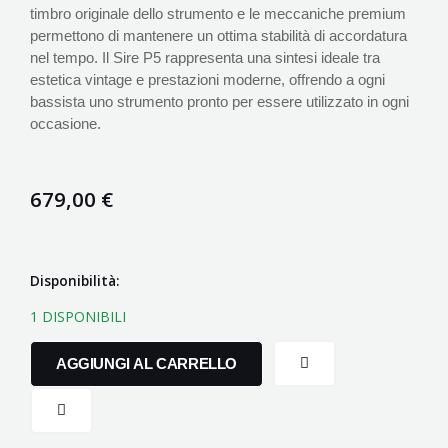
timbro originale dello strumento e le meccaniche premium
permettono di mantenere un ottima stabilità di accordatura
nel tempo. Il Sire P5 rappresenta una sintesi ideale tra
estetica vintage e prestazioni moderne, offrendo a ogni
bassista uno strumento pronto per essere utilizzato in ogni
occasione.
679,00
€
MARCUS
Disponibilità:
MILLER
1 DISPONIBILI
P5
ALDER
AGGIUNGI AL CARRELLO
5
TS
TOBACCO