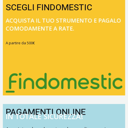
SCEGLI FINDOMESTIC
ACQUISTA IL TUO STRUMENTO E PAGALO
COMODAMENTE A RATE.
A partire da 500€
PAGAMENTI ONLINE
IN TOTALE SICUREZZA!