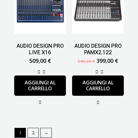
originale
attuale
era:
è:
549,00 €.
399,00 
AUDIO DESIGN PRO
AUDIO DESIGN PRO
LIVE X16
PAMX2.122
509,00
€
399,00
€
549,00
€
AGGIUNGI AL
AGGIUNGI AL
CARRELLO
CARRELLO
1
2
→