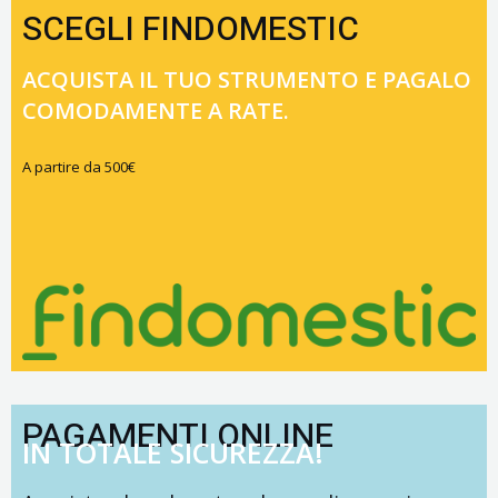
SCEGLI FINDOMESTIC
ACQUISTA IL TUO STRUMENTO E PAGALO
COMODAMENTE A RATE.
A partire da 500€
PAGAMENTI ONLINE
IN TOTALE SICUREZZA!