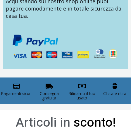
Acquistando sul nostro shop online puoi
pagare comodamente e in totale sicurezza da
casa tua.
Pagamenti sicuri
Consegna
Ritiriamo il tuo
Clicca e ritira
gratuita
usato
Articoli in
sconto!