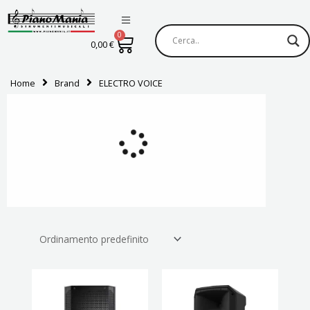
Vai
al
0
Carrello
contenuto
0,00
€
Home
Brand
ELECTRO VOICE