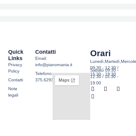
Orari
Quick
Contatti
Links
Email:
Lunedì,Martedì,Mercole
Privacy
info@pianomania.it
09:30 - 12:30 /
Sabato 09:30 -
Policy
Telefono:
15:30 - 19:30
12:30 / 15:30 -
Contatti
375.6293755
19:00
F
W
I
T
Note
a
h
n
i
legali
c
a
s
k
e
t
t
t
b
s
a
o
o
a
g
k
o
p
r
k
p
a
-
m