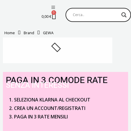
Vai
al
0
Carrello
0,00
€
contenuto
Home
Brand
GEWA
PAGA IN 3 COMODE RATE
SENZA INTERESSI
SELEZIONA KLARNA AL CHECKOUT
CREA UN ACCOUNT/REGISTRATI
PAGA IN 3 RATE MENSILI