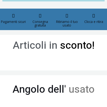
Pagamenti sicuri
Consegna
Ritiriamo il tuo
Clicca e ritira
gratuita
usato
Articoli in
sconto!
Angolo dell'
usato