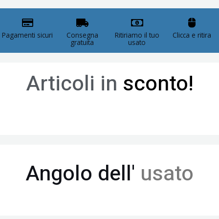
Pagamenti sicuri
Consegna
Ritiriamo il tuo
Clicca e ritira
gratuita
usato
Articoli in
sconto!
Angolo dell'
usato