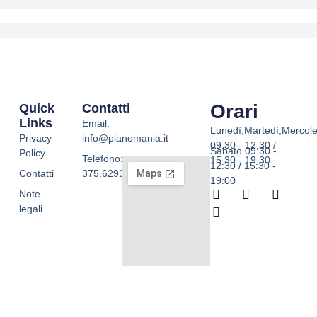
Orari
Quick
Contatti
Links
Email:
Lunedì,Martedì,Mercole
Privacy
info@pianomania.it
09:30 - 12:30 /
Sabato 09:30 -
Policy
Telefono:
15:30 - 19:30
12:30 / 15:30 -
Contatti
375.6293755
19:00
F
W
I
T
Note
a
h
n
i
legali
c
a
s
k
e
t
t
t
b
s
a
o
o
a
g
k
o
p
r
k
p
a
-
m
f