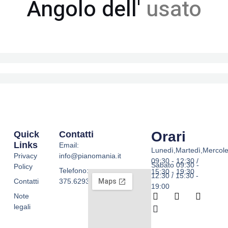
Angolo dell'
usato
Orari
Quick
Contatti
Links
Email:
Lunedì,Martedì,Mercole
Privacy
info@pianomania.it
09:30 - 12:30 /
Sabato 09:30 -
Policy
Telefono:
15:30 - 19:30
12:30 / 15:30 -
Contatti
375.6293755
19:00
F
W
I
T
Note
a
h
n
i
legali
c
a
s
k
e
t
t
t