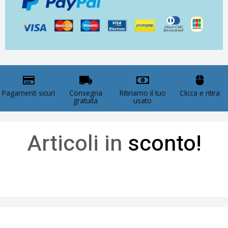
Pagamenti sicuri
Consegna
Ritiriamo il tuo
Clicca e ritira
gratuita
usato
Articoli in
sconto!