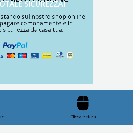
TOTALE SICUREZZA!
stando sul nostro shop online
 pagare comodamente e in
e sicurezza da casa tua.
ato
Clicca e ritira