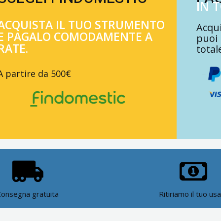
IN 
ACQUISTA IL TUO STRUMENTO
Acqui
E PAGALO COMODAMENTE A
puoi
RATE.
total
A partire da 500€
Consegna gratuita
Ritiriamo il tuo us