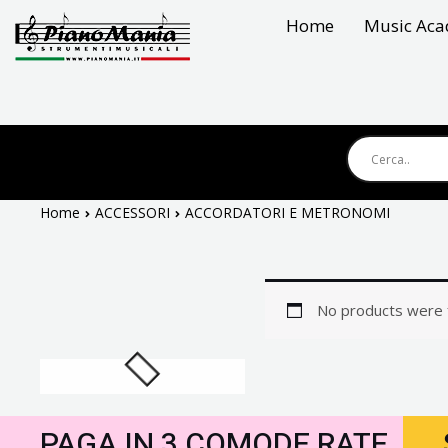
Vai
Home
Music Ac
al
contenuto
Home
ACCESSORI
ACCORDATORI E METRONOMI
No products were f
PAGA IN 3 COMODE RATE