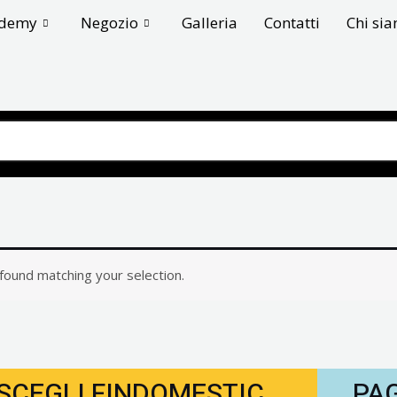
ademy
Negozio
Galleria
Contatti
Chi si
ound matching your selection.
SCEGLI FINDOMESTIC
PA